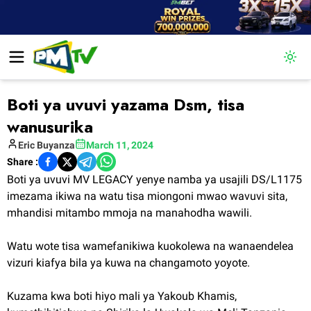
Togg
Boti ya uvuvi yazama Dsm, tisa
wanusurika
Eric
Buyanza
March 11, 2024
Share :
Boti ya uvuvi MV LEGACY yenye namba ya usajili DS/L1175
imezama ikiwa na watu tisa miongoni mwao wavuvi sita,
mhandisi mitambo mmoja na manahodha wawili.
Watu wote tisa wamefanikiwa kuokolewa na wanaendelea
vizuri kiafya bila ya kuwa na changamoto yoyote.
Kuzama kwa boti hiyo mali ya Yakoub Khamis,