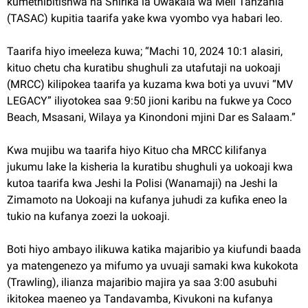
kumethibitishwa na Shirika la Uwakala wa Meli Tanzania
(TASAC) kupitia taarifa yake kwa vyombo vya habari leo.
Taarifa hiyo imeeleza kuwa; “Machi 10, 2024 10:1 alasiri,
kituo chetu cha kuratibu shughuli za utafutaji na uokoaji
(MRCC) kilipokea taarifa ya kuzama kwa boti ya uvuvi “MV
LEGACY” iliyotokea saa 9:50 jioni karibu na fukwe ya Coco
Beach, Msasani, Wilaya ya Kinondoni mjini Dar es Salaam.”
Kwa mujibu wa taarifa hiyo Kituo cha MRCC kilifanya
jukumu lake la kisheria la kuratibu shughuli ya uokoaji kwa
kutoa taarifa kwa Jeshi la Polisi (Wanamaji) na Jeshi la
Zimamoto na Uokoaji na kufanya juhudi za kufika eneo la
tukio na kufanya zoezi la uokoaji.
Boti hiyo ambayo ilikuwa katika majaribio ya kiufundi baada
ya matengenezo ya mifumo ya uvuaji samaki kwa kukokota
(Trawling), ilianza majaribio majira ya saa 3:00 asubuhi
ikitokea maeneo ya Tandavamba, Kivukoni na kufanya