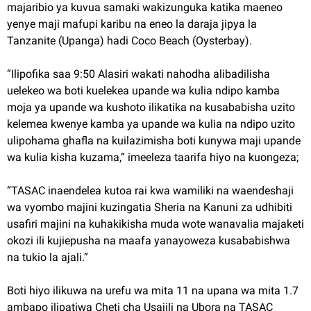
majaribio ya kuvua samaki wakizunguka katika maeneo
yenye maji mafupi karibu na eneo la daraja jipya la
Tanzanite (Upanga) hadi Coco Beach (Oysterbay).
“Ilipofika saa 9:50 Alasiri wakati nahodha alibadilisha
uelekeo wa boti kuelekea upande wa kulia ndipo kamba
moja ya upande wa kushoto ilikatika na kusababisha uzito
kelemea kwenye kamba ya upande wa kulia na ndipo uzito
ulipohama ghafla na kuilazimisha boti kunywa maji upande
wa kulia kisha kuzama,” imeeleza taarifa hiyo na kuongeza;
“TASAC inaendelea kutoa rai kwa wamiliki na waendeshaji
wa vyombo majini kuzingatia Sheria na Kanuni za udhibiti
usafiri majini na kuhakikisha muda wote wanavalia majaketi
okozi ili kujiepusha na maafa yanayoweza kusababishwa
na tukio la ajali.”
Boti hiyo ilikuwa na urefu wa mita 11 na upana wa mita 1.7
ambapo ilipatiwa Cheti cha Usajili na Ubora na TASAC