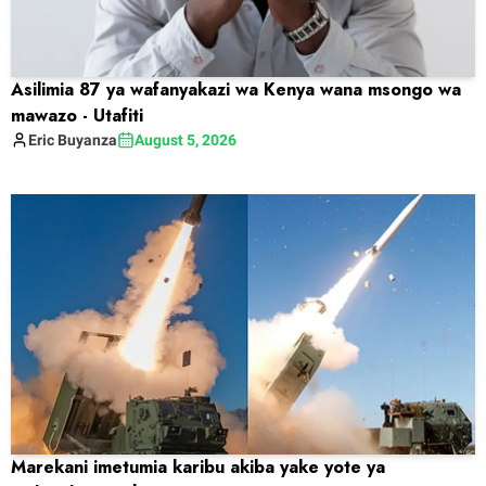
Asilimia 87 ya wafanyakazi wa Kenya wana msongo wa
mawazo - Utafiti
Eric
Buyanza
August 5, 2026
Marekani imetumia karibu akiba yake yote ya