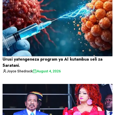
Urusi yatengeneza program ya AI kutambua seli za
Saratani.
Joyce
Shedrack
August 4, 2026