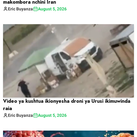
makombora nchini Iran
Eric
Buyanza
August 5, 2026
Video ya kushtua ikionyesha droni ya Urusi ikimuwinda
raia
Eric
Buyanza
August 5, 2026