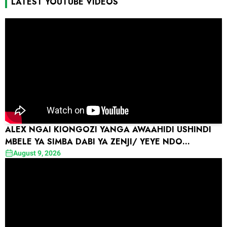
LATEST YOUTUBE VIDEOS
ALEX NGAI KIONGOZI YANGA AWAAHIDI USHINDI
MBELE YA SIMBA DABI YA ZENJI/ YEYE NDO
KIONGOZI WA MSAFARA
August 9, 2026