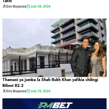
Tafiti
Eric
Buyanza
July 28, 2026
Thamani ya jumba la Shah Rukh Khan yafikia shilingi
Bilioni 82.2
Eric
Buyanza
July 25, 2026