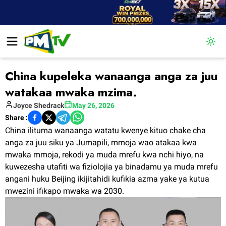
Togg
China kupeleka wanaanga anga za juu
watakaa mwaka mzima.
Joyce
Shedrack
May 26, 2026
Share :
China ilituma wanaanga watatu kwenye kituo chake cha
anga za juu siku ya Jumapili, mmoja wao atakaa kwa
mwaka mmoja, rekodi ya muda mrefu kwa nchi hiyo, na
kuwezesha utafiti wa fiziolojia ya binadamu ya muda mrefu
angani huku Beijing ikijitahidi kufikia azma yake ya kutua
mwezini ifikapo mwaka wa 2030.