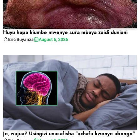
Huyu hapa kiumbe mwenye sura mbaya zaidi duniani
Eric
Buyanza
August 6, 2026
Je, wajua? Usingizi unasafisha "uchafu kwenye ubongo"