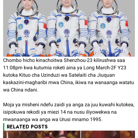
Chombo hicho kinachoitwa Shenzhou-23 kilirushwa saa
11:08pm kwa kutumia roketi aina ya Long March-2F Y23
kutoka Kituo cha Uzinduzi wa Satelaiti cha Jiuquan
kaskazini-magharibi mwa China, ikiwa na wanaanga watatu
wa China ndani.
Moja ya misheni ndefu zaidi ya anga za juu kuwahi kutokea,
isipokuwa rekodi ya miezi 14 na nusu iliyowekwa na
mwanaanga wa anga wa Urusi mnamo 1995.
RELATED POSTS