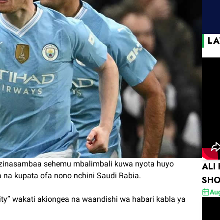
LA
a zinasambaa sehemu mbalimbali kuwa nyota huyo
ALI
na kupata ofa nono nchini Saudi Rabia.
SHO
Aug
y” wakati akiongea na waandishi wa habari kabla ya