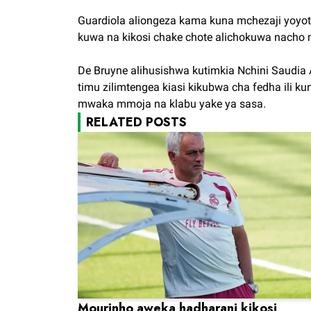
Guardiola aliongeza kama kuna mchezaji yoyot
kuwa na kikosi chake chote alichokuwa nacho
De Bruyne alihusishwa kutimkia Nchini Saudia 
timu zilimtengea kiasi kikubwa cha fedha ili
mwaka mmoja na klabu yake ya sasa.
RELATED POSTS
Mourinho aweka hadharani kikosi