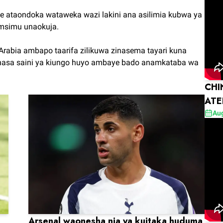
e ataondoka wataweka wazi lakini ana asilimia kubwa ya
 msimu unaokuja.
Arabia ambapo taarifa zilikuwa zinasema tayari kuna
 kunasa saini ya kiungo huyo ambaye bado anamkataba wa
CHI
ATE
LAI
Aug
Arsenal waonesha nia ya kuitaka huduma