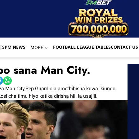
TS
PM NEWS
FOOTBALL LEAGUE TABLES
CONTACT US
MORE
o sana Man City.
a Man City,Pep Guardiola amethibisha kuwa kiungo
cha timu hiyo katika dirisha hili la usajili.