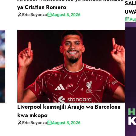
SAL
ya Cristian Romero
UWA
Eric
Buyanza
August 8, 2026
Aug
Liverpool kumsajili Araujo wa Barcelona
kwa mkopo
Eric
Buyanza
August 8, 2026