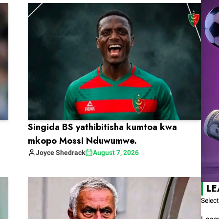
Singida BS yathibitisha kumtoa kwa
mkopo Mossi Nduwumwe.
Joyce
Shedrack
August 7, 2026
LE
Selec