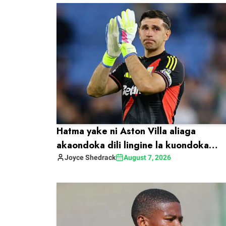
Hatma yake ni Aston Villa aliaga
akaondoka dili lingine la kuondoka
limekufa.
Joyce
Shedrack
August 7, 2026