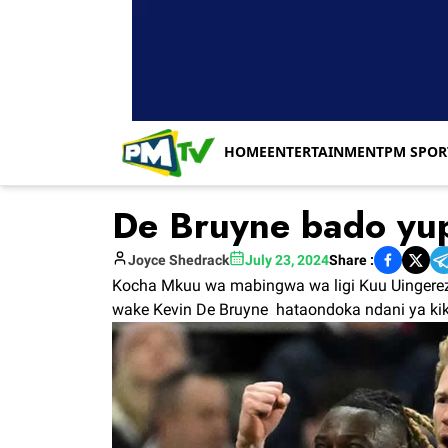
HOME
ENTERTAINMENT
PM SPOR
De Bruyne bado yup
Joyce
Shedrack
July 23, 2024
Share :
Kocha Mkuu wa mabingwa wa ligi Kuu Uingerez
wake Kevin De Bruyne hataondoka ndani ya kikosi 