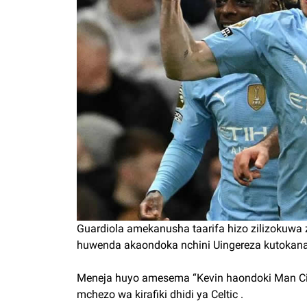
Guardiola amekanusha taarifa hizo zilizokuw
huwenda akaondoka nchini Uingereza kutokana 
Meneja huyo amesema “Kevin haondoki Man Cit
mchezo wa kirafiki dhidi ya Celtic .