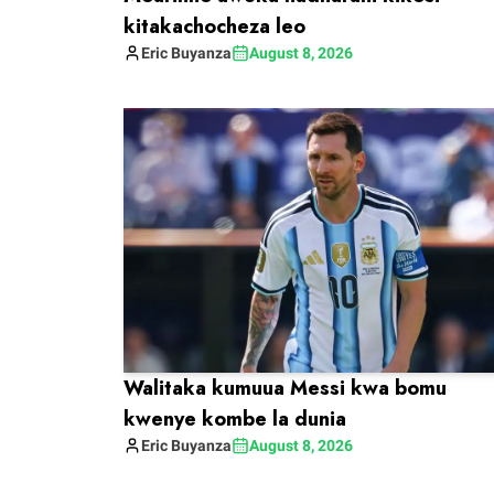
kitakachocheza leo
Eric
Buyanza
August 8, 2026
Walitaka kumuua Messi kwa bomu
kwenye kombe la dunia
Eric
Buyanza
August 8, 2026