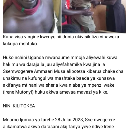
Kuna visa vingine kwenye hii dunia ukivisikiliza vinaweza
kukupa mshtuko.
Huko nchini Uganda mwanaume mmoja aliyewahi kuwa
hakimu wa daraja la juu aliyefahamika kwa jina la
Ssemwogerere Ammaari Musa alipoteza kibarua chake cha
uhakimu na kufunguliwa mashtaka baada ya kunaswa
akifanya mtihani wa sheria kwa niaba ya mpenzi wake
(Irene Mutonyi) huku akiwa amevaa mavazi ya kike.
NINI KILITOKEA
Mnamo Ijumaa ya tarehe 28 Julai 2023, Ssemwogerere
alikamatwa akiwa darasani akijifanya yeye ndiye Irene