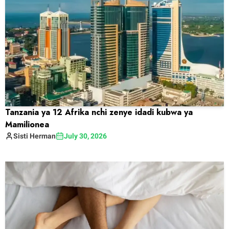
Tanzania ya 12 Afrika nchi zenye idadi kubwa ya
Mamilionea
Sisti
Herman
July 30, 2026