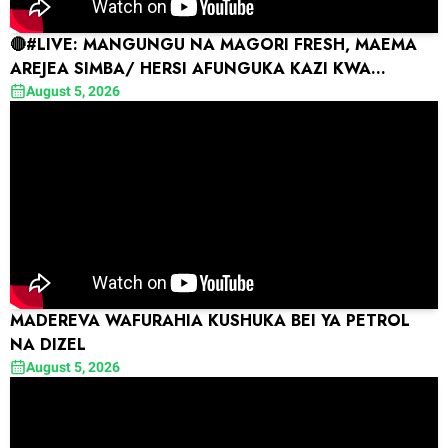
🔴#LIVE: MANGUNGU NA MAGORI FRESH, MAEMA
AREJEA SIMBA/ HERSI AFUNGUKA KAZI KWA
COMARA, AMTAKA FEISAL
August 5, 2026
MADEREVA WAFURAHIA KUSHUKA BEI YA PETROL
NA DIZEL
August 5, 2026