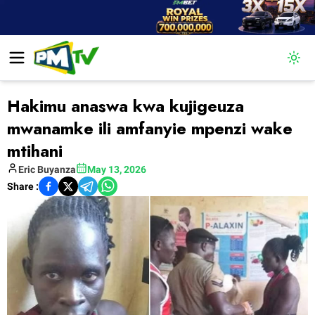
Togg
Hakimu anaswa kwa kujigeuza
mwanamke ili amfanyie mpenzi wake
mtihani
Eric
Buyanza
May 13, 2026
Share :