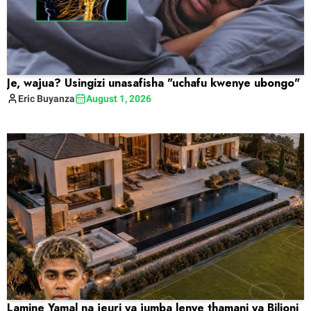
Je, wajua? Usingizi unasafisha "uchafu kwenye ubongo"
Eric
Buyanza
August 1, 2026
Lamine Yamal na jeuri ya jumba lenye thamani ya Bilioni