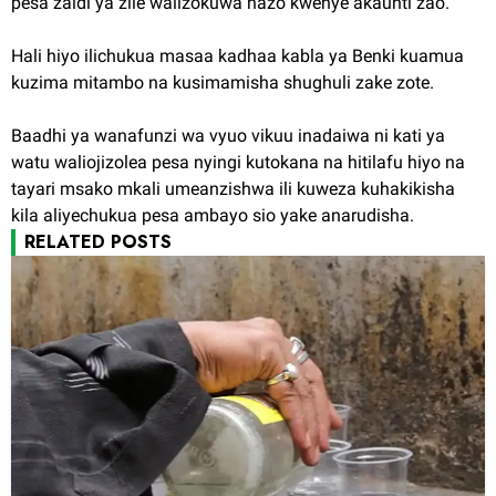
pesa zaidi ya zile walizokuwa nazo kwenye akaunti zao.
Hali hiyo ilichukua masaa kadhaa kabla ya Benki kuamua
kuzima mitambo na kusimamisha shughuli zake zote.
Baadhi ya wanafunzi wa vyuo vikuu inadaiwa ni kati ya
watu waliojizolea pesa nyingi kutokana na hitilafu hiyo na
tayari msako mkali umeanzishwa ili kuweza kuhakikisha
kila aliyechukua pesa ambayo sio yake anarudisha.
RELATED POSTS