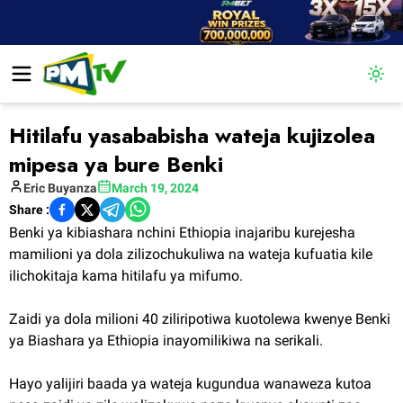
Togg
Hitilafu yasababisha wateja kujizolea
mipesa ya bure Benki
Eric
Buyanza
March 19, 2024
Share :
Benki ya kibiashara nchini Ethiopia inajaribu kurejesha
mamilioni ya dola zilizochukuliwa na wateja kufuatia kile
ilichokitaja kama hitilafu ya mifumo.
Zaidi ya dola milioni 40 ziliripotiwa kuotolewa kwenye Benki
ya Biashara ya Ethiopia inayomilikiwa na serikali.
Hayo yalijiri baada ya wateja kugundua wanaweza kutoa