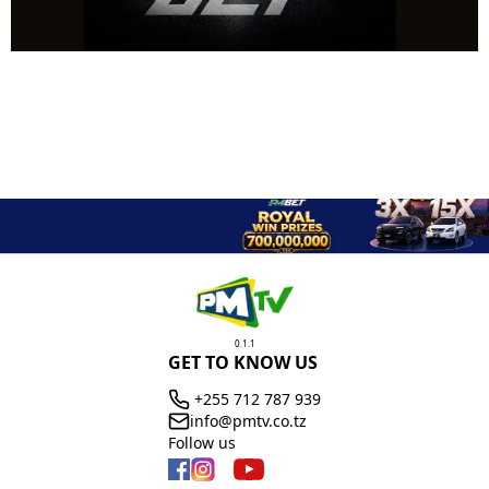
0.1.1
GET TO KNOW US
+255 712 787 939
info@pmtv.co.tz
Follow us