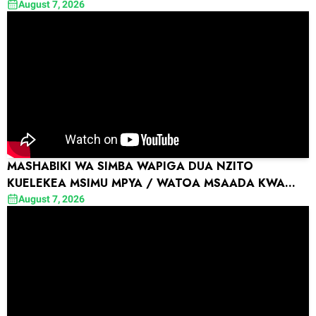
August 7, 2026
MASHABIKI WA SIMBA WAPIGA DUA NZITO
KUELEKEA MSIMU MPYA / WATOA MSAADA KWA
WATOTOT WENYE UHITAJI
August 7, 2026