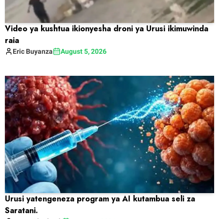
Video ya kushtua ikionyesha droni ya Urusi ikimuwinda
raia
Eric
Buyanza
August 5, 2026
Urusi yatengeneza program ya AI kutambua seli za
Saratani.