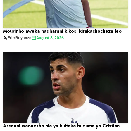
Mourinho aweka hadharani kikosi kitakachocheza leo
Eric
Buyanza
August 8, 2026
Arsenal waonesha nia ya kuitaka huduma ya Cristian