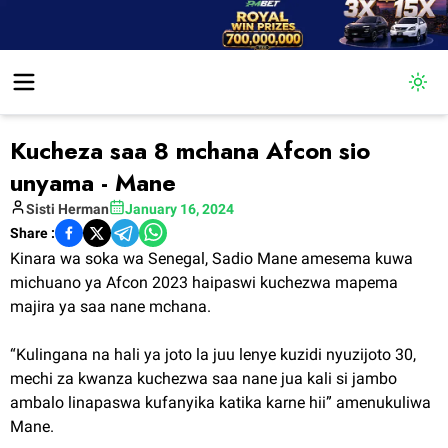
Togg
Kucheza saa 8 mchana Afcon sio
unyama - Mane
Sisti
Herman
January 16, 2024
Share :
Kinara wa soka wa Senegal, Sadio Mane amesema kuwa
michuano ya Afcon 2023 haipaswi kuchezwa mapema
majira ya saa nane mchana.
“Kulingana na hali ya joto la juu lenye kuzidi nyuzijoto 30,
mechi za kwanza kuchezwa saa nane jua kali si jambo
ambalo linapaswa kufanyika katika karne hii” amenukuliwa
Mane.