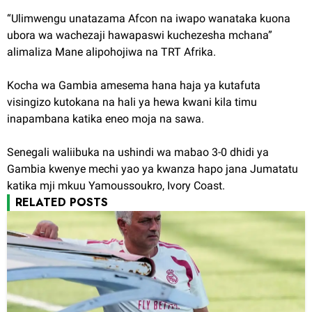
“Ulimwengu unatazama Afcon na iwapo wanataka kuona
ubora wa wachezaji hawapaswi kuchezesha mchana”
alimaliza Mane alipohojiwa na TRT Afrika.
Kocha wa Gambia amesema hana haja ya kutafuta
visingizo kutokana na hali ya hewa kwani kila timu
inapambana katika eneo moja na sawa.
Senegali waliibuka na ushindi wa mabao 3-0 dhidi ya
Gambia kwenye mechi yao ya kwanza hapo jana Jumatatu
katika mji mkuu Yamoussoukro, Ivory Coast.
RELATED POSTS