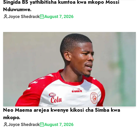
Singida BS yathibitisha kumtoa kwa mkopo Mossi
Nduwumwe.
Joyce
Shedrack
August 7, 2026
Neo Maema arejea kwenye kikosi cha Simba kwa
mkopo.
Joyce
Shedrack
August 7, 2026