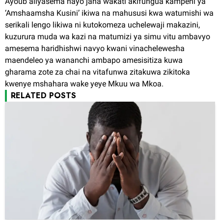
Ayoub aliyasema hayo jana wakati akifungua kampeni ya
‘Amshaamsha Kusini’ ikiwa na mahususi kwa watumishi wa
serikali lengo likiwa ni kutokomeza uchelewaji makazini,
kuzurura muda wa kazi na matumizi ya simu vitu ambavyo
amesema haridhishwi navyo kwani vinachelewesha
maendeleo ya wananchi ambapo amesisitiza kuwa
gharama zote za chai na vitafunwa zitakuwa zikitoka
kwenye mshahara wake yeye Mkuu wa Mkoa.
RELATED POSTS