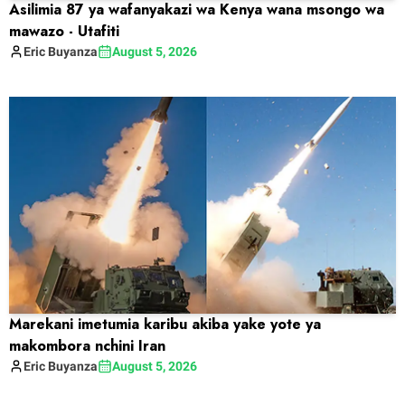
Asilimia 87 ya wafanyakazi wa Kenya wana msongo wa
mawazo - Utafiti
Eric
Buyanza
August 5, 2026
Marekani imetumia karibu akiba yake yote ya
makombora nchini Iran
Eric
Buyanza
August 5, 2026