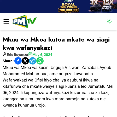
Togg
Mkuu wa Mkoa kutoa mkate wa siagi
kwa wafanyakazi
Eric
Buyanza
May 6, 2024
Share :
Mkuu wa Mkoa wa kusini Unguja Visiwani Zanzibar, Ayoub
Mohammed Mahamoud, ametangaza kuwapatia
Wafanyakazi wa Ofisi hiyo chai ya asubuhi ikiwa na
kitafunwa cha mkate wenye siagi kuanzia leo Jumatatu Mei
06, 2024 ili kupunguza wafanyakazi kuzurura saa za kazi,
kuongea na simu mara kwa mara pamoja na kutoka nje
kwenda kununua urojo.