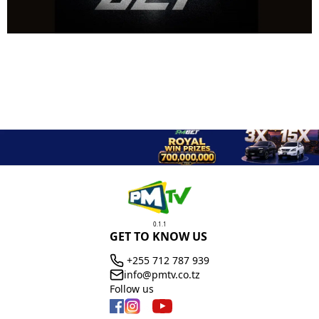
0.1.1
GET TO KNOW US
+255 712 787 939
info@pmtv.co.tz
Follow us