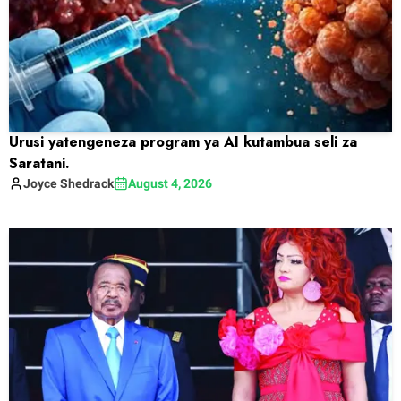
Urusi yatengeneza program ya AI kutambua seli za
Saratani.
Joyce
Shedrack
August 4, 2026