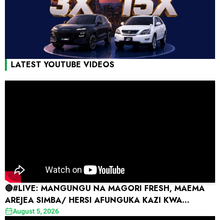
LATEST YOUTUBE VIDEOS
🔴#LIVE: MANGUNGU NA MAGORI FRESH, MAEMA
AREJEA SIMBA/ HERSI AFUNGUKA KAZI KWA
COMARA, AMTAKA FEISAL
August 5, 2026