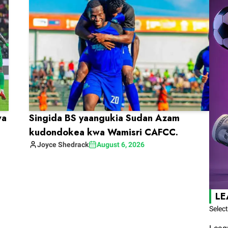
wa
Singida BS yaangukia Sudan Azam
kudondokea kwa Wamisri CAFCC.
Joyce
Shedrack
August 6, 2026
LE
Selec