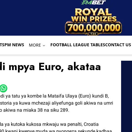
TS
PM NEWS
FOOTBALL LEAGUE TABLES
CONTACT US
MORE
i mpya Euro, akataa
 ya tatu ya kombe la Mataifa Ulaya (Euro) kundi B,
istoria ya kuwa mchezaji aliyefunga goli akiwa na umri
o akiwa na miaka 38 na siku 289.
da ya kutoka kukosa mkwaju wa penalti, Croatia
e 90 kwani kwenye muda wa nyongeza sekunde kadhaa