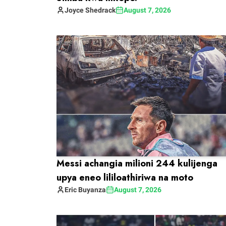
Joyce
Shedrack
August 7, 2026
Messi achangia milioni 244 kulijenga
upya eneo lililoathiriwa na moto
Eric
Buyanza
August 7, 2026