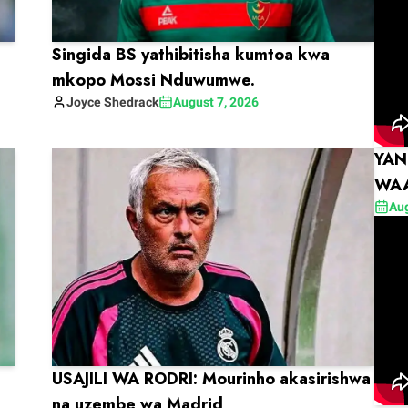
Singida BS yathibitisha kumtoa kwa
mkopo Mossi Nduwumwe.
Joyce
Shedrack
August 7, 2026
YAN
WAA
KWE
Aug
USAJILI WA RODRI: Mourinho akasirishwa
na uzembe wa Madrid