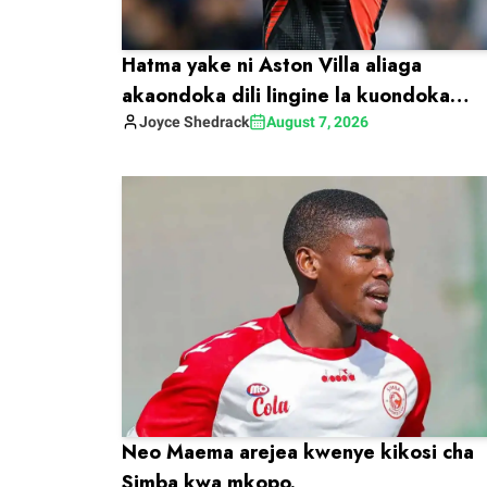
Hatma yake ni Aston Villa aliaga
akaondoka dili lingine la kuondoka
limekufa.
Joyce
Shedrack
August 7, 2026
Neo Maema arejea kwenye kikosi cha
Simba kwa mkopo.