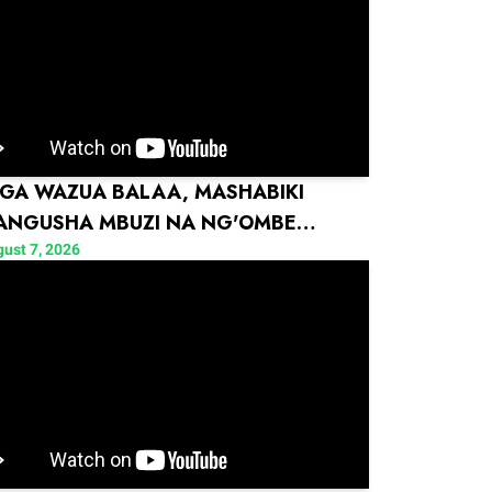
GA WAZUA BALAA, MASHABIKI
NGUSHA MBUZI NA NG'OMBE
NYE PARTY LA KIBINGWA
ust 7, 2026