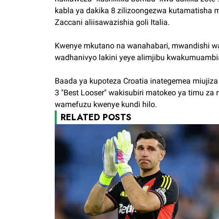
kabla ya dakika 8 zilizoongezwa kutamatisha m
Zaccani aliisawazishia goli Italia.
Kwenye mkutano na wanahabari, mwandishi wa
wadhanivyo lakini yeye alimjibu kwakumuambia 
Baada ya kupoteza Croatia inategemea miujiza
3 "Best Looser" wakisubiri matokeo ya timu za 
wamefuzu kwenye kundi hilo.
RELATED POSTS