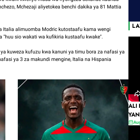
chezo, Mchezaji aliyetokea benchi dakika ya 81 Mattia
LA
 Italia alimuomba Modric kutostaafu kama wengi
"huu sio wakati wa kufikiria kustaafu kwake".
 ya kuweza kufuzu kwa kanuni ya timu bora za nafasi ya
nafasi ya 3 za makundi mengine, Italia na Hispania
ALI
YA
Aug