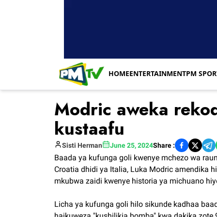
HOME
ENTERTAINMENT
PM SPOR
Modric aweka rekod
kustaafu
Sisti
Herman
June 25, 2024
Share :
Baada ya kufunga goli kwenye mchezo wa raundi
Croatia dhidi ya Italia, Luka Modric amendika h
mkubwa zaidi kwenye historia ya michuano hiy
Licha ya kufunga goli hilo sikunde kadhaa baa
haikuweza "kushilikia bomba" kwa dakika zot