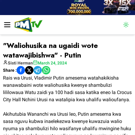
Togg
"Waliohusika na ugaidi wote
watawajibishwa" - Putin
Sisti
Herman
March 24, 2024
Share :
Rais wa Urusi, Vladimir Putin amesema watahakikisha
wanawabaini wote waliohusika kwenye shambulizi
lililowaua Watu zaidi ya 100 hadi sasa katika eneo la Crocus
City Hall Nchini Urusi na watalipia kwa uhalifu walioufanya.
Akihutubia Wananchi wa Urusi leo, Putin amesema kwa
sasa nguvu kubwa inaelekezwa kwenye kuwazuia walio
nyuma ya shambulizi hilo wasifanye uhalifu mwingine huku