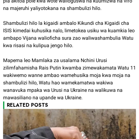
pia akitoa pole kwa wote walioguswa na kuumizwa na vifo
na majeruhi yaliyotokana na shambulizi hilo.
Shambulizi hilo la kigaidi ambalo Kikundi cha Kigaidi cha
ISIS kimedai kuhusika nalo, limetokea usiku wa kuamkia leo
ambapo Vijana walioficha sura zao waliwashambulia Watu
kwa risasi na kulipua jengo hilo.
Mapema leo Mamlaka za usalama Nchini Urusi
zilimfahamisha Rais Putin kwamba zimewakamata Watu 11
wakiwemo wanne ambao wamehusika moja kwa moja na
shambulizi hilo, Watu hao wamekamatwa wakiwa
wanavuka mpaka wa Urusi na Ukraine na walikuwa na
mawasiliano na upande wa Ukraine.
RELATED POSTS